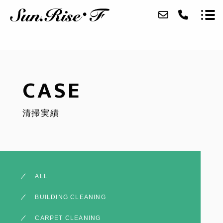
ABOUT
CASE
SERVICE
清掃実績
CASE
ACCESS
BLOG
ALL
CONTACT
BUILDING CLEANING
RECRUIT
CARPET CLEANING